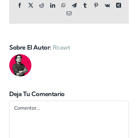
Facebook
X
Reddit
LinkedIn
WhatsApp
Telegram
Tumblr
Pinterest
Vk
Xing
Correo
electrónico
Sobre El Autor:
Rcawt
Deja Tu Comentario
Comentar