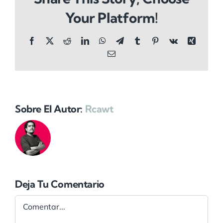
Your Platform!
Facebook
X
Reddit
LinkedIn
WhatsApp
Telegram
Tumblr
Pinterest
Vk
Xing
Correo
electrónico
Sobre El Autor:
Rcawt
Deja Tu Comentario
Comentar